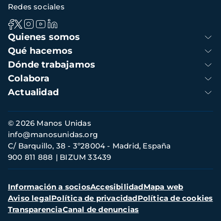
Redes sociales
Navegación
Quienes somos
principal
Qué hacemos
Dónde trabajamos
Colabora
Actualidad
Información
© 2026 Manos Unidas
de
info@manosunidas.org
contacto
C/ Barquillo, 38 - 3º28004 - Madrid, España
900 811 888
BIZUM 33439
Menú
Información a socios
Accesibilidad
Mapa web
secundario
Aviso legal
Política de privacidad
Política de cookies
Transparencia
Canal de denuncias