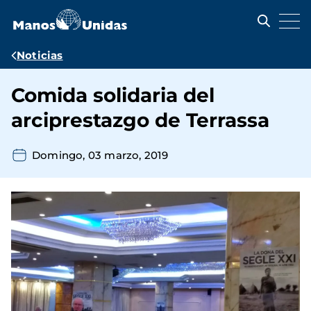
Pasar
al
contenido
principal
Ruta
Noticias
de
Comida solidaria del
navegación
arciprestazgo de Terrassa
Domingo, 03 marzo, 2019