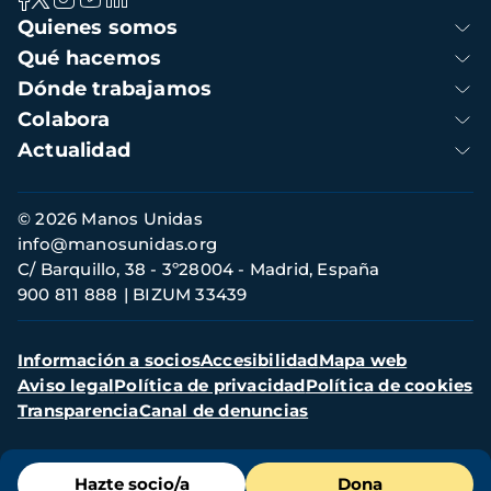
Navegación
Quienes somos
principal
Qué hacemos
Dónde trabajamos
Colabora
Actualidad
Información
© 2026 Manos Unidas
de
info@manosunidas.org
contacto
C/ Barquillo, 38 - 3º28004 - Madrid, España
900 811 888
BIZUM 33439
Menú
Información a socios
Accesibilidad
Mapa web
secundario
Aviso legal
Política de privacidad
Política de cookies
Transparencia
Canal de denuncias
Menú
Hazte socio/a
Dona