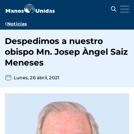
Pasar
al
contenido
principal
Ruta
Noticias
de
Despedimos a nuestro
navegación
obispo Mn. Josep Àngel Saiz
Meneses
Lunes, 26 abril, 2021