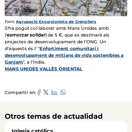
Font:
Agrupació Excursionista de Granollers
S'ha pogut col·laborar amb Mans Unides amb
l'
esmorzar solidari
de 5 €, que es destinarà als
projectes de desenvolupament de l'ONG. Un
d'aquests és l' "
Enfortiment comunitari i
desenvolupament de mitjans de vida sostenibles a
Ganjam
", a l'Índia.
MANS UNIDES VALLÈS ORIENTAL
Compartir en
Otros temas de actualidad
Iglesia católica