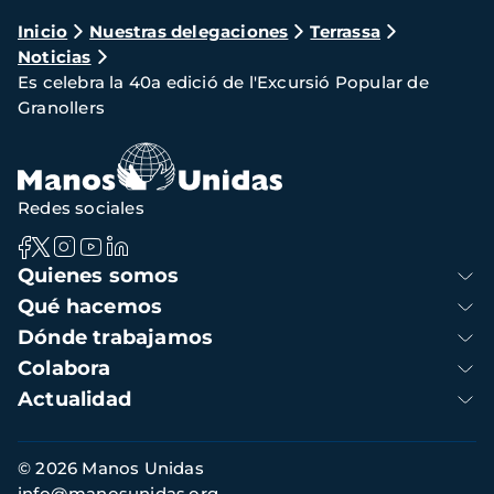
Ruta
Inicio
Nuestras delegaciones
Terrassa
Noticias
de
Es celebra la 40a edició de l'Excursió Popular de
navegación
Granollers
Redes sociales
Navegación
Quienes somos
principal
Qué hacemos
Dónde trabajamos
Colabora
Actualidad
Información
© 2026 Manos Unidas
de
info@manosunidas.org