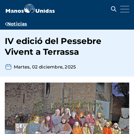
Pasar
al
contenido
principal
Ruta
Noticias
de
IV edició del Pessebre
navegación
Vivent a Terrassa
Martes, 02 diciembre, 2025