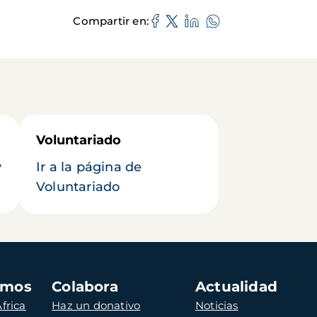
Compartir en
Voluntariado
y
Ir a la página de
Voluntariado
amos
Colabora
Actualidad
frica
Haz un donativo
Noticias