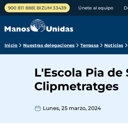
Pasar
Menú
900 811 888
BIZUM 33439
Únete al equipo
D
al
principal
contenido
principal
Ruta
Inicio
Nuestras delegaciones
Terrassa
Noticias
de
navegación
L'Escola Pia de 
Clipmetratges
Lunes, 25 marzo, 2024