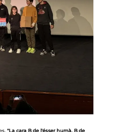
ges,
"La cara B de l'ésser humà. B de