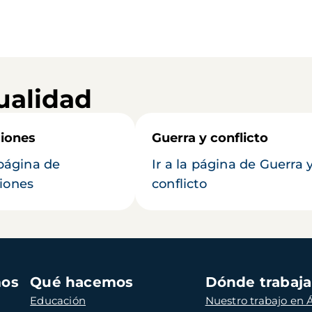
ualidad
iones
Guerra y conflicto
 página de
Ir a la página de Guerra 
iones
conflicto
mos
Qué hacemos
Dónde trabaj
Educación
Nuestro trabajo en Á