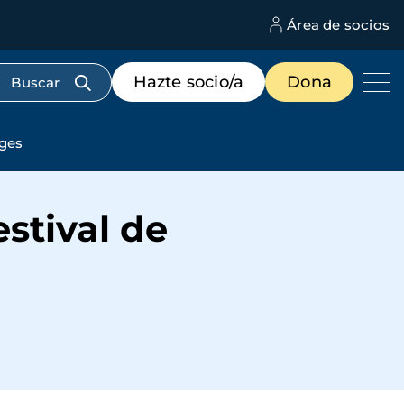
Área de socios
M
d
c
Menú
Hazte socio/a
Dona
d
de
us
destacados
cabecera
tges
estival de