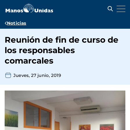
Pasar
al
contenido
principal
Ruta
Noticias
de
Reunión de fin de curso de
navegación
los responsables
comarcales
Jueves, 27 junio, 2019