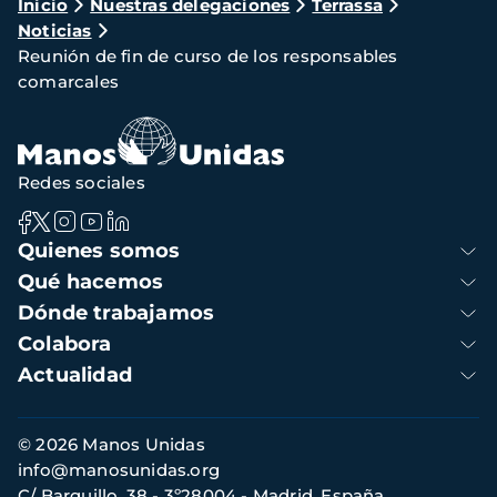
Ruta
Inicio
Nuestras delegaciones
Terrassa
Noticias
de
Reunión de fin de curso de los responsables
navegación
comarcales
Redes sociales
Navegación
Quienes somos
principal
Qué hacemos
Dónde trabajamos
Colabora
Actualidad
Información
© 2026 Manos Unidas
de
info@manosunidas.org
contacto
C/ Barquillo, 38 - 3º28004 - Madrid, España