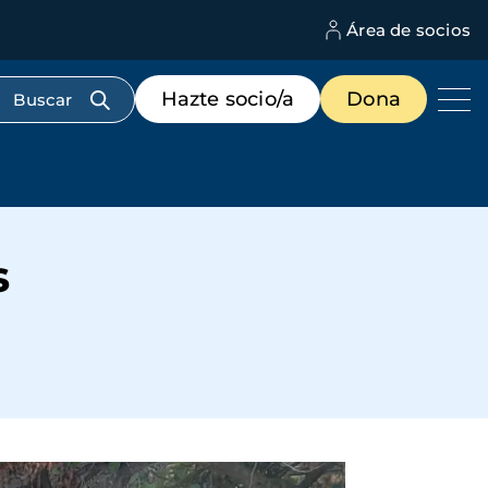
Área de socios
M
d
c
Menú
Hazte socio/a
Dona
d
de
us
destacados
cabecera
s