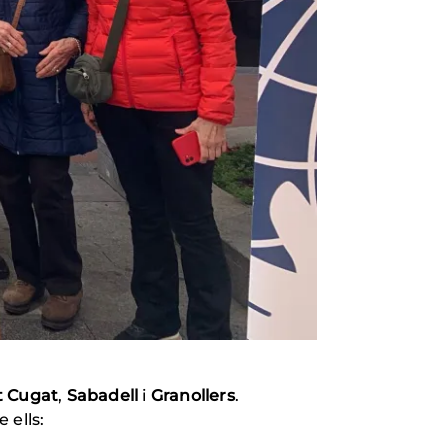
t Cugat
,
Sabadell
i
Granollers
.
e ells: