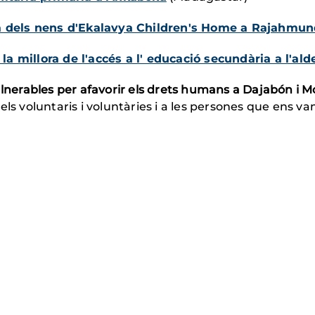
ida dels nens d'Ekalavya Children's Home a Rajahmun
a millora de l'accés a l' educació secundària a l'al
erables per afavorir els drets humans a Dajabón i Mo
els voluntaris i voluntàries i a les persones que ens v