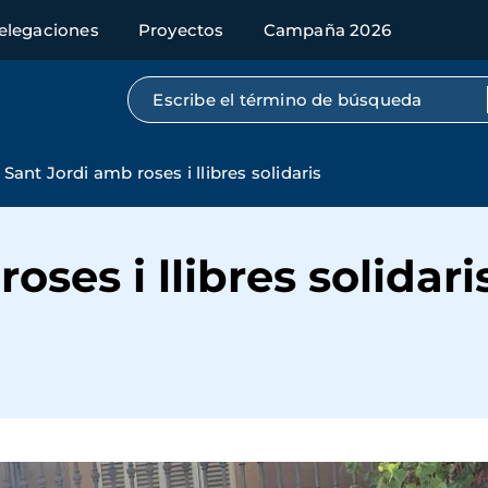
elegaciones
Proyectos
Campaña 2026
Búsqueda por texto completo
Sant Jordi amb roses i llibres solidaris
oses i llibres solidari