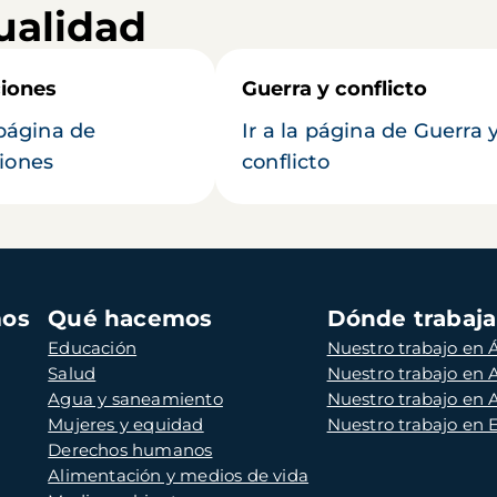
ualidad
iones
Guerra y conflicto
 página de
Ir a la página de Guerra 
iones
conflicto
mos
Qué hacemos
Dónde trabaj
Educación
Nuestro trabajo en Á
Salud
Nuestro trabajo en
Agua y saneamiento
Nuestro trabajo en 
Mujeres y equidad
Nuestro trabajo en
Derechos humanos
Alimentación y medios de vida