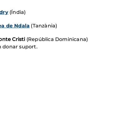
dry
(Índia)
dea de Ndala
(Tanzània)
nte Cristi
(República Dominicana)
an donar suport.