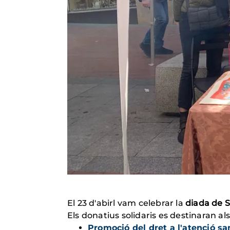
El 23 d'abirl vam celebrar la
diada de S
Els donatius solidaris es destinaran 
Promoció del dret a l'atenció s