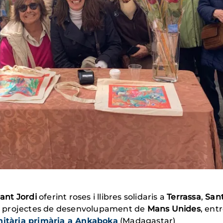
ant Jordi
oferint roses i llibres solidaris a
Terrassa
,
San
als projectes de desenvolupament de
Mans Unides
, entr
anitària primària a Ankaboka
(Madagastar)