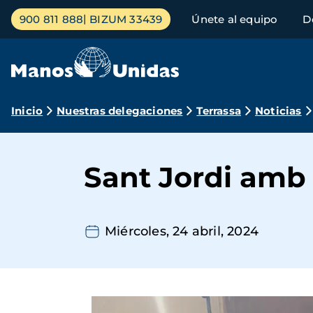
Pasar
Menú
900 811 888
BIZUM 33439
Únete al equipo
D
al
principal
contenido
principal
Ruta
Inicio
Nuestras delegaciones
Terrassa
Noticias
de
navegación
Sant Jordi amb r
Miércoles, 24 abril, 2024