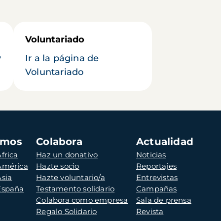
Voluntariado
y
Ir a la página de
Voluntariado
amos
Colabora
Actualidad
frica
Haz un donativo
Noticias
 América
Hazte socio
Reportajes
Asia
Hazte voluntario/a
Entrevistas
 España
Testamento solidario
Campañas
Colabora como empresa
Sala de prensa
Regalo Solidario
Revista