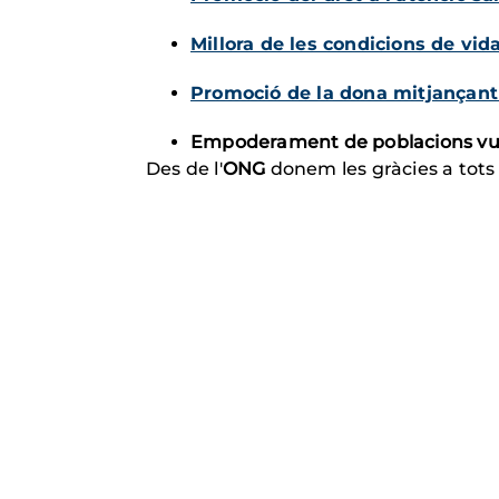
Millora de les condicions de v
Promoció de la dona mitjançant l
Empoderament de poblacions vuln
Des de l'
ONG
donem les gràcies a tots 