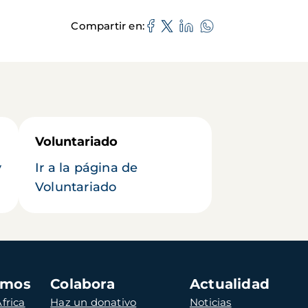
Compartir en
Voluntariado
y
Ir a la página de
Voluntariado
amos
Colabora
Actualidad
frica
Haz un donativo
Noticias