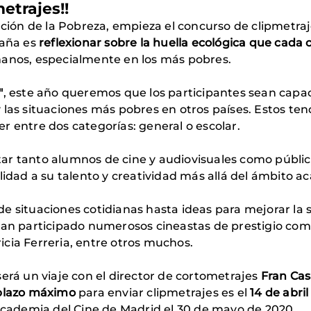
etrajes!!
cación de la Pobreza, empieza el concurso de clipmet
paña es
reflexionar sobre la huella ecológica
que cada 
manos, especialmente en los más pobres.
"
, este año queremos que los participantes sean capac
 las situaciones más pobres en otros países. Estos t
r entre dos categorías: general o escolar.
r tanto alumnos de cine y audiovisuales como público
lidad a su talento y creatividad más allá del ámbito a
e situaciones cotidianas hasta ideas para mejorar la 
 han participado numerosos cineastas de prestigio co
cia Ferreria, entre otros muchos.
erá un viaje con el director de cortometrajes
Fran Ca
plazo máximo
para enviar clipmetrajes es el
14 de abri
 Academia del Cine de Madrid el 30 de mayo de 2020.