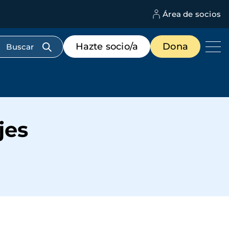
Área de socios
M
d
c
Menú
Hazte socio/a
Dona
d
de
us
destacados
cabecera
jes