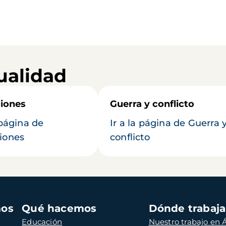
ualidad
iones
Guerra y conflicto
 página de
Ir a la página de Guerra 
iones
conflicto
mos
Qué hacemos
Dónde trabaj
Educación
Nuestro trabajo en Á