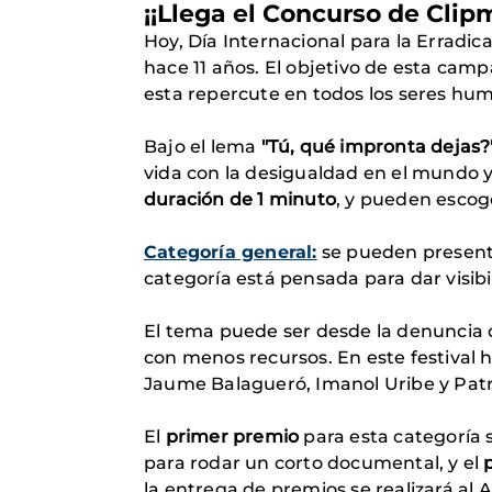
¡¡Llega el Concurso de Clipm
Hoy, Día Internacional para la Erradi
hace 11 años. El objetivo de esta cam
esta repercute en todos los seres hu
Bajo el lema
"Tú, qué impronta dejas?
vida con la desigualdad en el mundo y
duración de 1 minuto
, y pueden escoge
Categoría general:
se pueden presenta
categoría está pensada para dar visibi
El tema puede ser desde la denuncia d
con menos recursos. En este festival
Jaume Balagueró, Imanol Uribe y Patri
El
primer premio
para esta categoría s
para rodar un corto documental, y el
la entrega de premios se realizará al