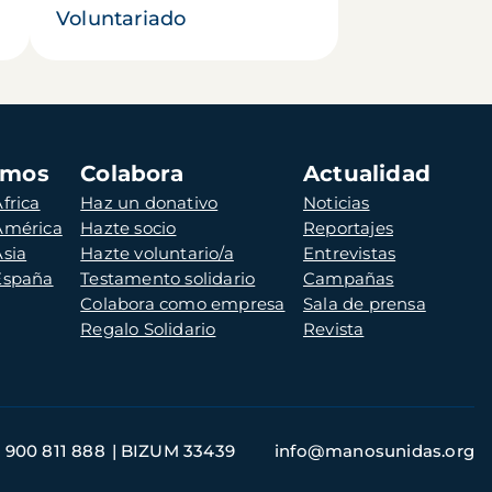
Voluntariado
amos
Colabora
Actualidad
frica
Haz un donativo
Noticias
 América
Hazte socio
Reportajes
Asia
Hazte voluntario/a
Entrevistas
 España
Testamento solidario
Campañas
Colabora como empresa
Sala de prensa
Regalo Solidario
Revista
900 811 888
BIZUM 33439
info@manosunidas.org