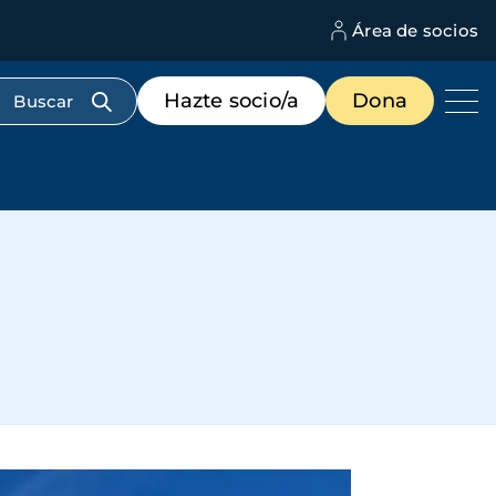
Área de socios
M
d
c
Menú
Hazte socio/a
Dona
d
de
us
destacados
cabecera