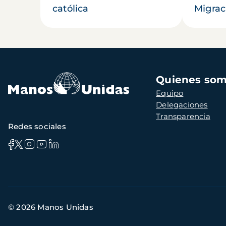
católica
Migrac
Navegación
Quienes so
principal
Equipo
Delegaciones
Transparencia
Redes sociales
Información
© 2026 Manos Unidas
de
contacto