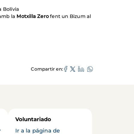
 a Bolívia
 amb la
Motxilla Zero
fent un Bizum al
Compartir en
Voluntariado
y
Ir a la página de