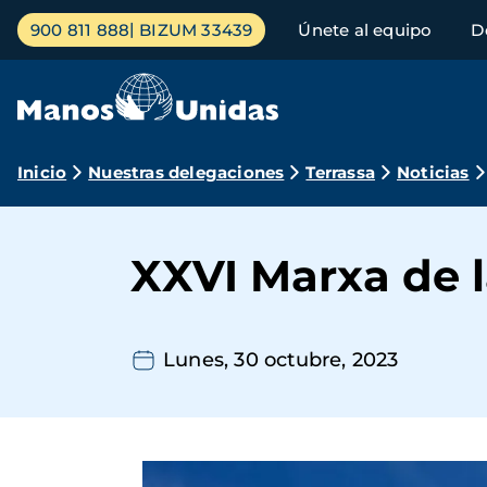
Pasar
Menú
900 811 888
BIZUM 33439
Únete al equipo
D
al
principal
contenido
principal
Ruta
Inicio
Nuestras delegaciones
Terrassa
Noticias
de
navegación
XXVI Marxa de l
Lunes, 30 octubre, 2023