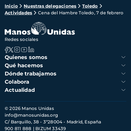
Ruta
Inicio
Nuestras delegaciones
Toledo
Actividades
Cena del Hambre Toledo, 7 de febrero
de
navegación
Redes sociales
Navegación
Quienes somos
principal
Qué hacemos
Dónde trabajamos
Colabora
Actualidad
Información
© 2026 Manos Unidas
de
info@manosunidas.org
contacto
C/ Barquillo, 38 - 3º28004 - Madrid, España
900 811 888
BIZUM 33439