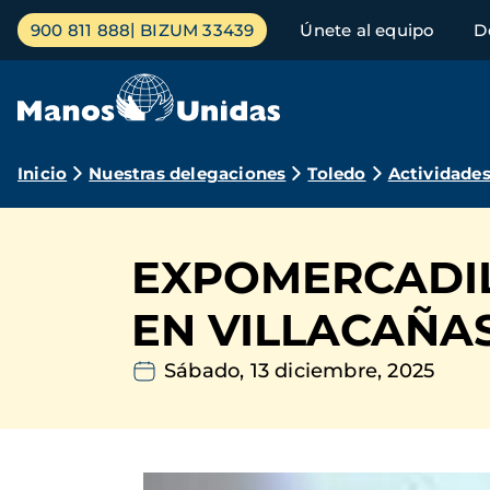
Pasar
Menú
900 811 888
BIZUM 33439
Únete al equipo
D
al
principal
contenido
principal
Ruta
Inicio
Nuestras delegaciones
Toledo
Actividade
de
navegación
EXPOMERCADIL
EN VILLACAÑA
Sábado, 13 diciembre, 2025