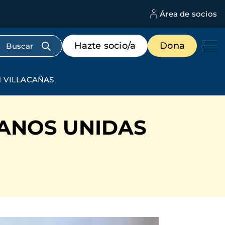
Área de socios
M
d
c
Menú
Hazte socio/a
Dona
d
de
us
destacados
cabecera
 VILLACAÑAS
ANOS UNIDAS