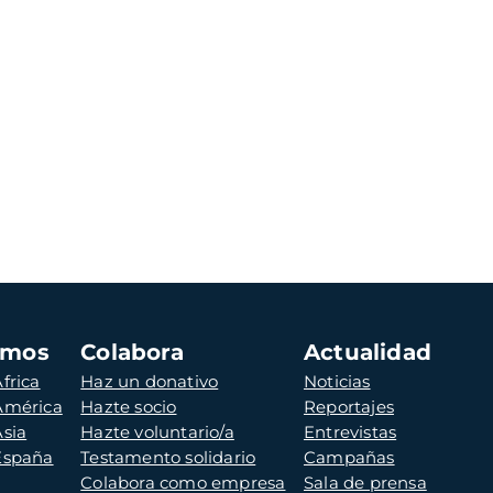
amos
Colabora
Actualidad
frica
Haz un donativo
Noticias
 América
Hazte socio
Reportajes
Asia
Hazte voluntario/a
Entrevistas
 España
Testamento solidario
Campañas
Colabora como empresa
Sala de prensa