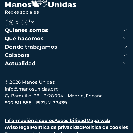
Redes sociales
Navegación
Quienes somos
principal
Qué hacemos
Dónde trabajamos
Colabora
Actualidad
Información
© 2026 Manos Unidas
de
info@manosunidas.org
contacto
C/ Barquillo, 38 - 3º28004 - Madrid, España
900 811 888
BIZUM 33439
Menú
Información a socios
Accesibilidad
Mapa web
secundario
Aviso legal
Política de privacidad
Política de cookies