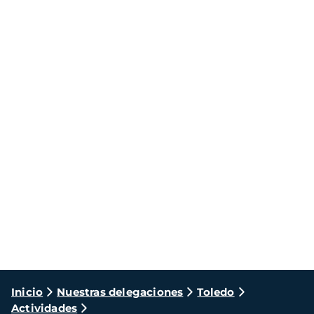
Ruta
Inicio
Nuestras delegaciones
Toledo
Actividades
de