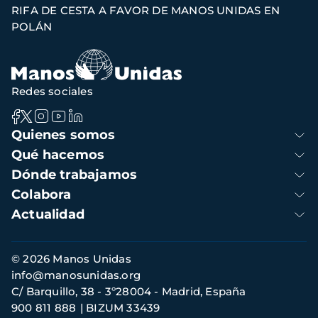
RIFA DE CESTA A FAVOR DE MANOS UNIDAS EN
navegación
POLÁN
Redes sociales
Navegación
Quienes somos
principal
Qué hacemos
Dónde trabajamos
Colabora
Actualidad
Información
© 2026 Manos Unidas
de
info@manosunidas.org
contacto
C/ Barquillo, 38 - 3º28004 - Madrid, España
900 811 888
BIZUM 33439