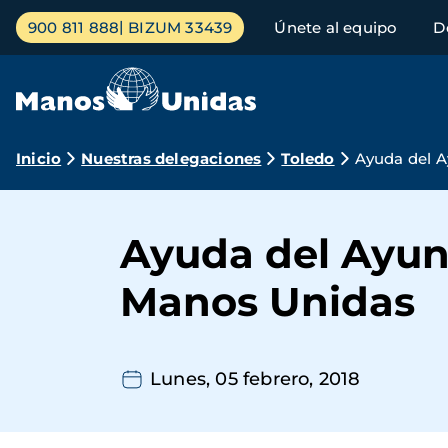
Pasar
Menú
900 811 888
BIZUM 33439
Únete al equipo
D
al
principal
contenido
principal
Ruta
Inicio
Nuestras delegaciones
Toledo
Ayuda del A
de
navegación
Ayuda del Ayun
Manos Unidas
Lunes, 05 febrero, 2018