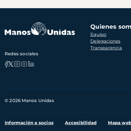
Navegación
Quienes so
principal
Equipo
Delegaciones
Transparencia
Redes sociales
Información
© 2026 Manos Unidas
de
contacto
Menú
Información a socios
Accesibilidad
Mapa we
secundario