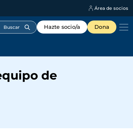
Área de socios
M
d
c
Menú
Hazte socio/a
Dona
d
de
us
destacados
cabecera
equipo de