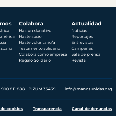
amos
Colabora
Actualidad
frica
Haz un donativo
Noticias
 América
Hazte socio
Reportajes
Asia
Hazte voluntario/a
Entrevistas
 España
Testamento solidario
Campañas
Colabora como empresa
Sala de prensa
Regalo Solidario
Revista
900 811 888
BIZUM 33439
info@manosunidas.org
 de cookies
Transparencia
Canal de denuncias