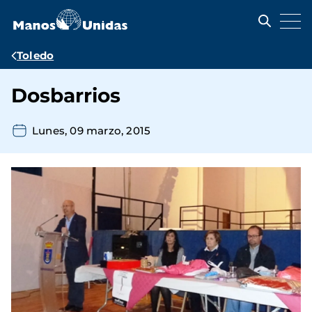
Pasar
al
contenido
principal
Ruta
Toledo
de
Dosbarrios
navegación
Lunes, 09 marzo, 2015