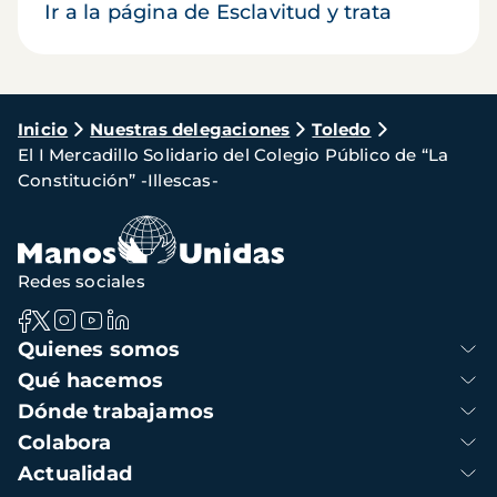
Ir a la página de Esclavitud y trata
Ruta
Inicio
Nuestras delegaciones
Toledo
El I Mercadillo Solidario del Colegio Público de “La
de
Constitución” -Illescas-
navegación
Redes sociales
Navegación
Quienes somos
principal
Qué hacemos
Dónde trabajamos
Colabora
Actualidad