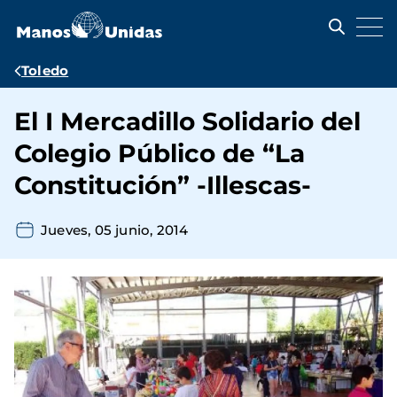
Pasar
al
contenido
principal
Ruta
Toledo
de
El I Mercadillo Solidario del
navegación
Colegio Público de “La
Constitución” -Illescas-
Jueves, 05 junio, 2014