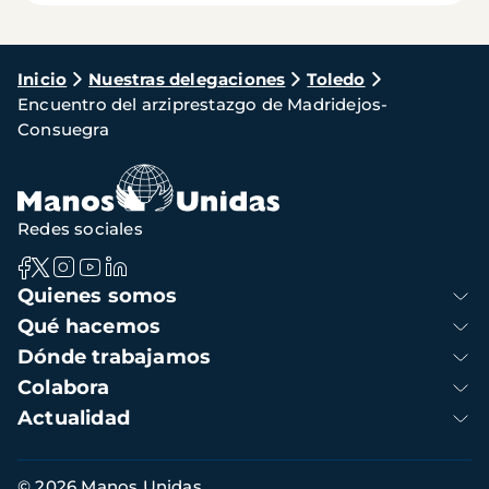
Ruta
Inicio
Nuestras delegaciones
Toledo
Encuentro del arziprestazgo de Madridejos-
de
Consuegra
navegación
Redes sociales
Navegación
Quienes somos
principal
Qué hacemos
Dónde trabajamos
Colabora
Actualidad
Información
© 2026 Manos Unidas