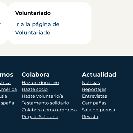
Voluntariado
y
Ir a la página de
Voluntariado
amos
Colabora
Actualidad
frica
Haz un donativo
Noticias
 América
Hazte socio
Reportajes
Asia
Hazte voluntario/a
Entrevistas
 España
Testamento solidario
Campañas
Colabora como empresa
Sala de prensa
Regalo Solidario
Revista