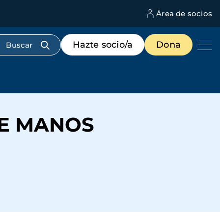
Área de socios
M
d
c
Menú
Hazte socio/a
Dona
d
de
us
destacados
cabecera
DE MANOS