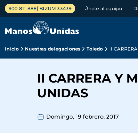
Pasar
Menú
900 811 888
BIZUM 33439
Únete al equipo
D
al
principal
contenido
principal
Ruta
Inicio
Nuestras delegaciones
Toledo
II CARRER
de
navegación
II CARRERA Y
UNIDAS
Domingo, 19 febrero, 2017