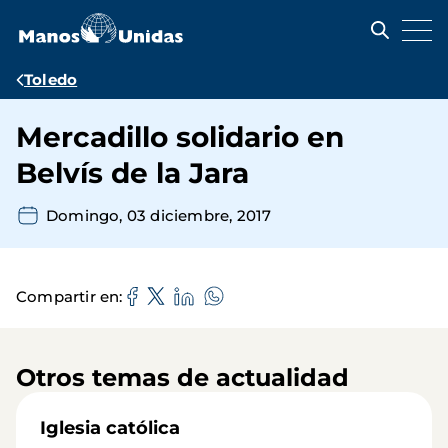
Pasar
al
contenido
principal
Ruta
Toledo
de
Mercadillo solidario en
navegación
Belvís de la Jara
Domingo, 03 diciembre, 2017
Compartir en
Otros temas de actualidad
Iglesia católica