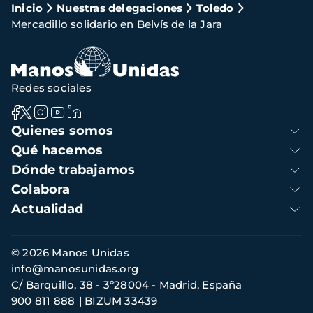
Ruta
Inicio
Nuestras delegaciones
Toledo
Mercadillo solidario en Belvís de la Jara
de
navegación
Redes sociales
Navegación
Quienes somos
principal
Qué hacemos
Dónde trabajamos
Colabora
Actualidad
Información
© 2026 Manos Unidas
de
info@manosunidas.org
contacto
C/ Barquillo, 38 - 3º28004 - Madrid, España
900 811 888
BIZUM 33439