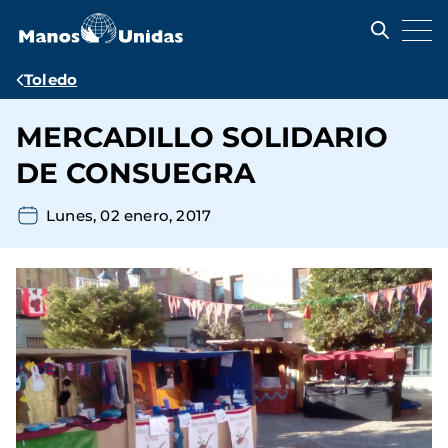
Pasar
al
contenido
principal
Ruta
Toledo
de
MERCADILLO SOLIDARIO
navegación
DE CONSUEGRA
Lunes, 02 enero, 2017