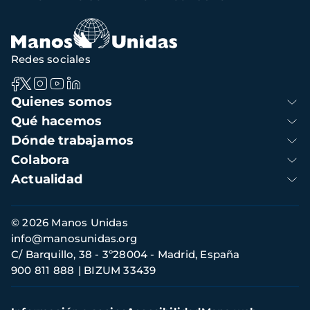
de
navegación
Redes sociales
Navegación
Quienes somos
principal
Qué hacemos
Dónde trabajamos
Colabora
Actualidad
Información
© 2026 Manos Unidas
de
info@manosunidas.org
contacto
C/ Barquillo, 38 - 3º28004 - Madrid, España
900 811 888
BIZUM 33439