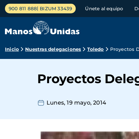
Pasar
Menú
900 811 888
BIZUM 33439
Únete al equipo
D
al
principal
contenido
principal
Ruta
Inicio
Nuestras delegaciones
Toledo
Proyectos D
de
navegación
Proyectos Dele
Lunes, 19 mayo, 2014