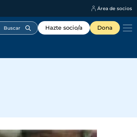
Área de socios
M
d
c
Menú
Hazte socio/a
Dona
d
de
us
destacados
cabecera