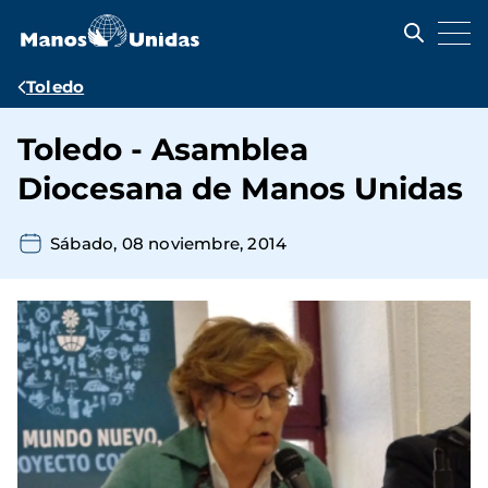
Pasar
al
contenido
principal
Ruta
Toledo
de
Toledo - Asamblea
navegación
Diocesana de Manos Unidas
Sábado, 08 noviembre, 2014