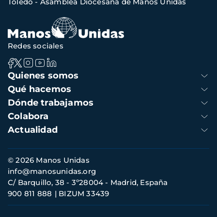
Toledo - Asamblea Diocesana de Manos Unidas
de
navegación
Redes sociales
Navegación
Quienes somos
principal
Qué hacemos
Dónde trabajamos
Colabora
Actualidad
Información
© 2026 Manos Unidas
de
info@manosunidas.org
contacto
C/ Barquillo, 38 - 3º28004 - Madrid, España
900 811 888
BIZUM 33439