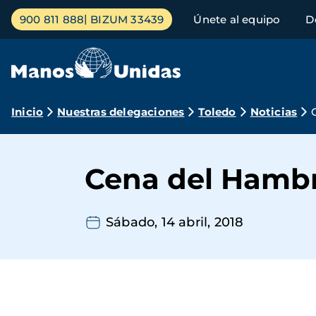
Pasar
Menú
900 811 888
BIZUM 33439
Únete al equipo
D
al
principal
contenido
principal
Ruta
Inicio
Nuestras delegaciones
Toledo
Noticias
de
navegación
Cena del Hambr
Sábado, 14 abril, 2018