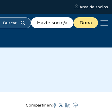
Área de socios
M
d
c
Menú
Hazte socio/a
Dona
d
de
us
destacados
cabecera
Compartir en