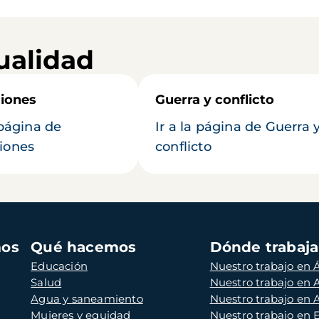
ualidad
iones
Guerra y conflicto
 página de
Ir a la página de Guerra 
iones
conflicto
mos
Qué hacemos
Dónde trabaj
Educación
Nuestro trabajo en Á
Salud
Nuestro trabajo en
Agua y saneamiento
Nuestro trabajo en 
Mujeres y equidad
Nuestro trabajo en