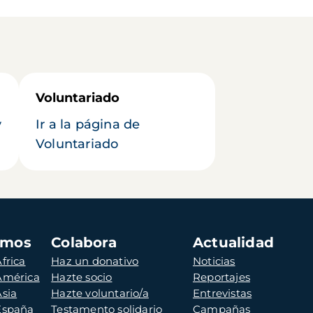
Voluntariado
y
Ir a la página de
Voluntariado
amos
Colabora
Actualidad
frica
Haz un donativo
Noticias
 América
Hazte socio
Reportajes
Asia
Hazte voluntario/a
Entrevistas
 España
Testamento solidario
Campañas