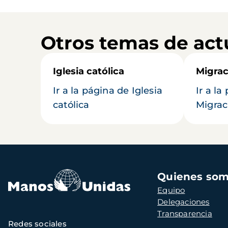
Otros temas de act
Iglesia católica
Migrac
Ir a la página de Iglesia
Ir a la
católica
Migrac
Navegación
Quienes so
principal
Equipo
Delegaciones
Transparencia
Redes sociales