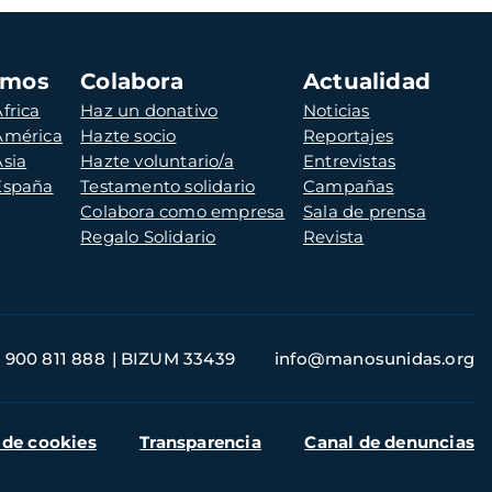
amos
Colabora
Actualidad
frica
Haz un donativo
Noticias
 América
Hazte socio
Reportajes
Asia
Hazte voluntario/a
Entrevistas
 España
Testamento solidario
Campañas
Colabora como empresa
Sala de prensa
Regalo Solidario
Revista
900 811 888
BIZUM 33439
info@manosunidas.org
 de cookies
Transparencia
Canal de denuncias