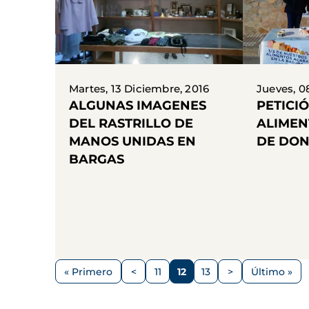
Martes, 13 Diciembre, 2016
Jueves, 0
ALGUNAS IMAGENES
PETICI
DEL RASTRILLO DE
ALIMEN
MANOS UNIDAS EN
DE DON
BARGAS
Paginación
« Primero
<
11
12
13
>
Último »
Primera
Página
Página
Página
Página
Siguiente
Última
página
anterior
página
página