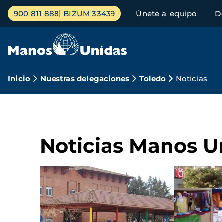
Pasar
Menú
900 811 888
BIZUM 33439
Únete al equipo
D
al
principal
contenido
principal
Ruta
Inicio
Nuestras delegaciones
Toledo
Noticias
de
navegación
Noticias Manos U