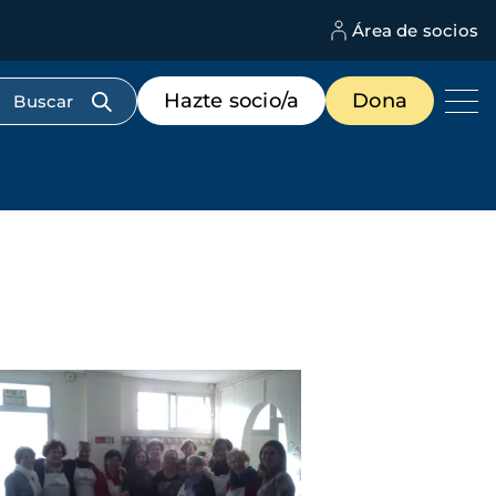
Área de socios
M
d
c
Menú
Hazte socio/a
Dona
d
de
us
destacados
cabecera