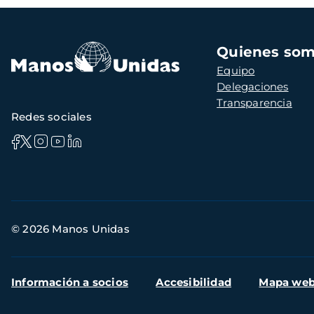
Navegación
Quienes so
principal
Equipo
Delegaciones
Transparencia
Redes sociales
Información
© 2026 Manos Unidas
de
contacto
Menú
Información a socios
Accesibilidad
Mapa we
secundario