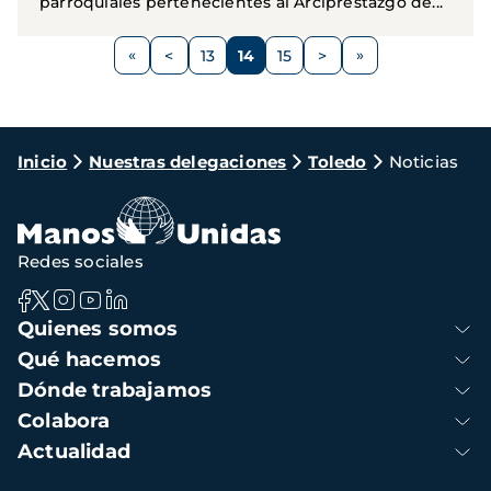
parroquiales pertenecientes al Arciprestazgo de...
Paginación
<
13
14
15
>
Página
Página
Página
Página
Siguiente
anterior
página
Ruta
Inicio
Nuestras delegaciones
Toledo
Noticias
de
navegación
Redes sociales
Navegación
Quienes somos
principal
Qué hacemos
Dónde trabajamos
Colabora
Actualidad