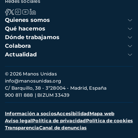
Redes sociales
Navegación
Quienes somos
principal
Qué hacemos
Dónde trabajamos
Colabora
Actualidad
Información
© 2026 Manos Unidas
de
info@manosunidas.org
contacto
C/ Barquillo, 38 - 3º28004 - Madrid, España
900 811 888
BIZUM 33439
Menú
Información a socios
Accesibilidad
Mapa web
secundario
Aviso legal
Política de privacidad
Política de cookies
Transparencia
Canal de denuncias