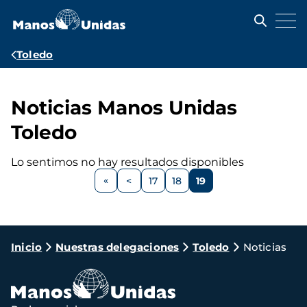
Pasar
al
contenido
principal
Ruta
Toledo
de
navegación
Noticias Manos Unidas
Toledo
Lo sentimos no hay resultados disponibles
Paginación
<
17
18
19
Página
Página
Página
Página
anterior
Ruta
Inicio
Nuestras delegaciones
Toledo
Noticias
de
navegación