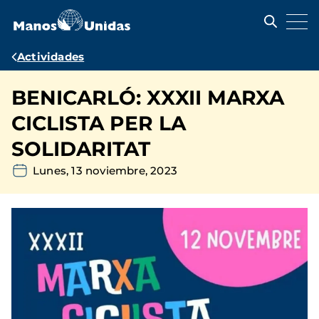
Pasar
al
contenido
principal
Ruta
Actividades
de
BENICARLÓ: XXXII MARXA
navegación
CICLISTA PER LA
SOLIDARITAT
Lunes, 13 noviembre, 2023