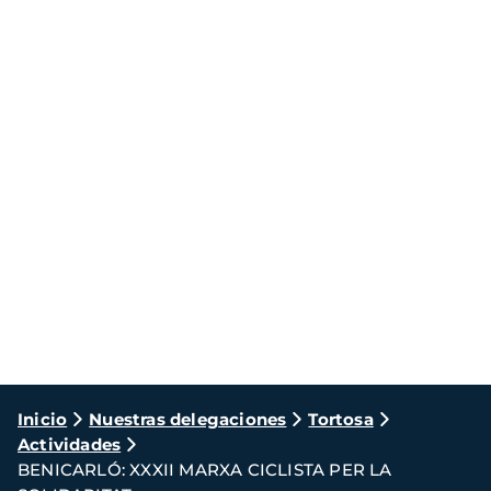
Ruta
Inicio
Nuestras delegaciones
Tortosa
Actividades
de
BENICARLÓ: XXXII MARXA CICLISTA PER LA
navegación