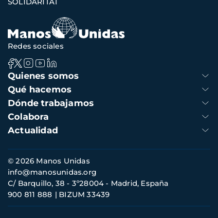
SOLIDARITAT
Redes sociales
Navegación
Quienes somos
principal
Qué hacemos
Dónde trabajamos
Colabora
Actualidad
Información
© 2026 Manos Unidas
de
info@manosunidas.org
contacto
C/ Barquillo, 38 - 3º28004 - Madrid, España
900 811 888
BIZUM 33439