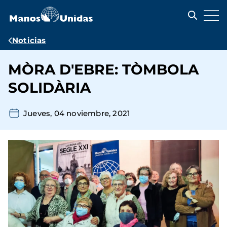
Pasar
al
contenido
principal
Ruta
Noticias
de
MÒRA D'EBRE: TÒMBOLA
navegación
SOLIDÀRIA
Jueves, 04 noviembre, 2021