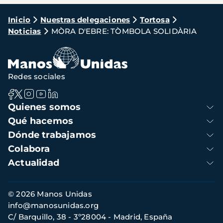
Ruta
Inicio
Nuestras delegaciones
Tortosa
Noticias
MÒRA D'EBRE: TÒMBOLA SOLIDÀRIA
de
navegación
Redes sociales
Navegación
Quienes somos
principal
Qué hacemos
Dónde trabajamos
Colabora
Actualidad
Información
© 2026 Manos Unidas
de
info@manosunidas.org
contacto
C/ Barquillo, 38 - 3º28004 - Madrid, España