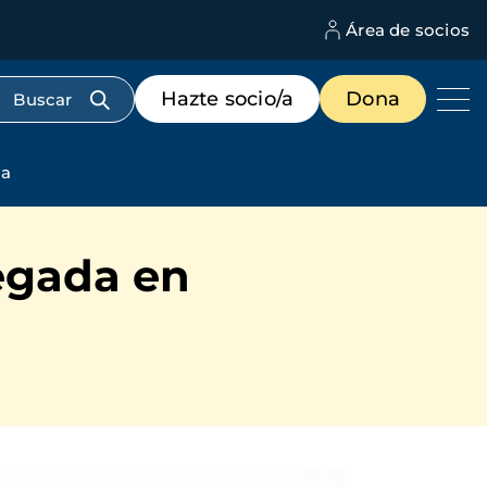
Área de socios
M
d
c
Menú
Hazte socio/a
Dona
d
de
us
destacados
cabecera
ia
egada en