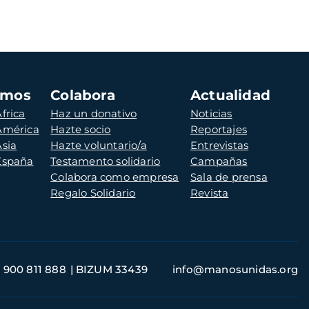
amos
Colabora
Actualidad
frica
Haz un donativo
Noticias
 América
Hazte socio
Reportajes
Asia
Hazte voluntario/a
Entrevistas
 España
Testamento solidario
Campañas
Colabora como empresa
Sala de prensa
Regalo Solidario
Revista
900 811 888
BIZUM 33439
info@manosunidas.org