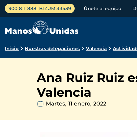
Pasar
Menú
900 811 888
BIZUM 33439
Únete al equipo
D
al
principal
contenido
principal
Ruta
Inicio
Nuestras delegaciones
Valencia
Actividad
de
navegación
Ana Ruiz Ruiz 
Valencia
Martes, 11 enero, 2022