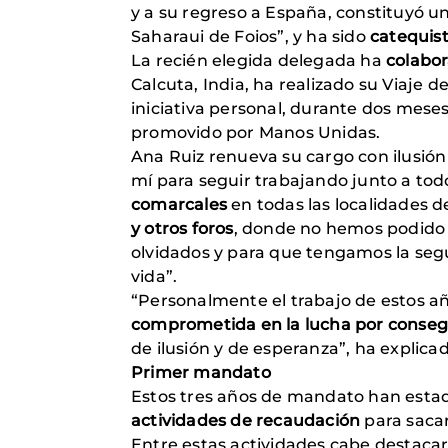
y a su regreso a España, constituyó u
Saharaui de Foios”, y ha sido
catequist
La recién elegida delegada ha
colabor
Calcuta, India, ha realizado su Viaje
iniciativa personal, durante dos mese
promovido por Manos Unidas.
Ana Ruiz renueva su cargo con ilusió
mí para seguir trabajando junto a todos
comarcales
en todas las localidades de
y otros foros
, donde no hemos podido 
olvidados y para que tengamos la segu
vida”.
“Personalmente el trabajo de estos a
comprometida en la lucha por consegu
de ilusión y de esperanza”, ha explica
Primer mandato
Estos tres años de mandato han estad
actividades de recaudación
para sacar
Entre estas actividades cabe destacar