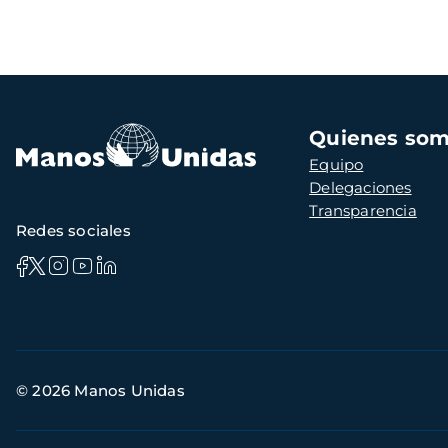
Navegación
Quienes so
principal
Equipo
Delegaciones
Transparencia
Redes sociales
Información
© 2026 Manos Unidas
de
contacto