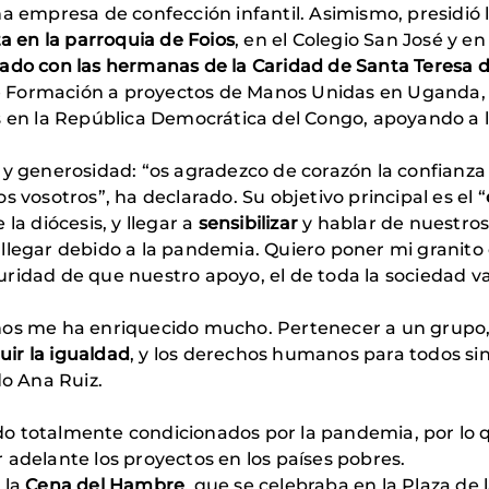
na empresa de confección infantil. Asimismo, presidió 
a en la parroquia de Foios
, en el Colegio San José y e
ado con las hermanas de la Caridad de Santa Teresa 
 de Formación a proyectos de Manos Unidas en Uganda,
s en la República Democrática del Congo, apoyando a 
n y generosidad: “os agradezco de corazón la confianz
 vosotros”, ha declarado. Su objetivo principal es el “
 la diócesis, y llegar a
sensibilizar
y hablar de nuestro
llegar debido a la pandemia. Quiero poner mi granito
ridad de que nuestro apoyo, el de toda la sociedad va
ños me ha enriquecido mucho. Pertenecer a un grupo, y
ir la igualdad
, y los derechos humanos para todos sin
do Ana Ruiz.
o totalmente condicionados por la pandemia, por lo 
 adelante los proyectos en los países pobres.
 la
Cena del Hambre
, que se celebraba en la Plaza de 