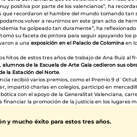
 muy positiva por parte de los valencianos”, ha recorda
s que recordaron el hambre del mundo tomando tan sol
 podamos volver a reunirnos en este gran acto de her
ndemia ha golpeado tan duramente”, ha reflexionado
etomó su faceta de pintora para seguir apoyando los 
evaron a una
exposición en el Palacio de Colomina
en lo
s hitos de estos tres años de trabajo de Ana Ruiz al 
,
alumnos de la Escuela de Arte Gaia cedieron sus obr
de la Estación del Norte
.
encia recibió varios premios, como el Premio 9 d´Oc
, impartió charlas en colegios, participó en mercadillos
bótica con el apoyo de la Generalitat Valenciana, carre
 financiar la promoción de la justicia en los lugares
n y mucho éxito para estos tres años.