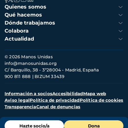
Navegación
Quienes somos
principal
Qué hacemos
Dónde trabajamos
Colabora
Actualidad
Información
© 2026 Manos Unidas
de
info@manosunidas.org
contacto
C/ Barquillo, 38 - 3º28004 - Madrid, España
900 811 888
BIZUM 33439
Menú
Información a socios
Accesibilidad
Mapa web
secundario
Aviso legal
Política de privacidad
Política de cookies
Transparencia
Canal de denuncias
Menú
Hazte socio/a
Dona