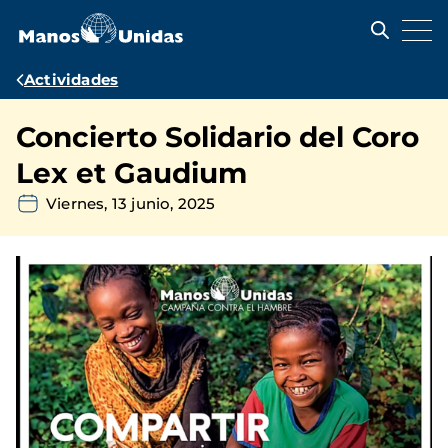
Pasar
al
contenido
principal
Ruta
Actividades
de
Concierto Solidario del Coro
navegación
Lex et Gaudium
Viernes, 13 junio, 2025