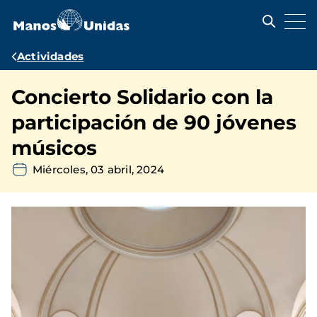
Pasar
al
contenido
principal
Ruta
Actividades
de
Concierto Solidario con la
navegación
participación de 90 jóvenes
músicos
Miércoles, 03 abril, 2024