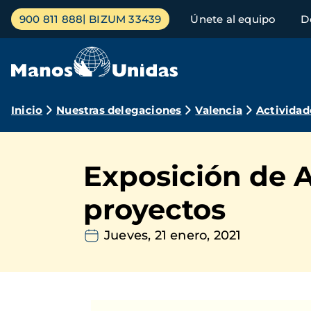
Pasar
Menú
900 811 888
BIZUM 33439
Únete al equipo
D
al
principal
contenido
principal
Ruta
Inicio
Nuestras delegaciones
Valencia
Actividad
de
navegación
Exposición de A
proyectos
Jueves, 21 enero, 2021