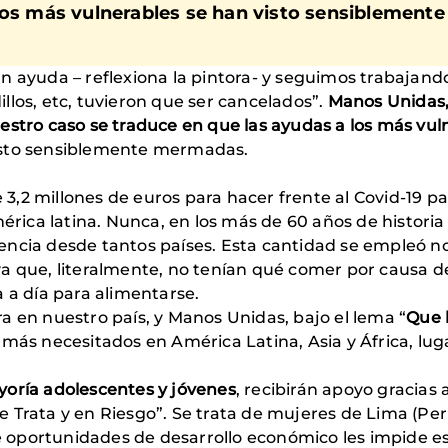
 los más vulnerables se han visto sensiblemen
n ayuda – reflexiona la pintora- y seguimos trabajando
llos, etc, tuvieron que ser cancelados”.
Manos Unidas, 
estro caso se traduce en que las ayudas a los más vul
isto sensiblemente mermadas.
,2 millones de euros para hacer frente al Covid-19 pa
mérica latina. Nunca, en los más de 60 años de histori
ncia desde tantos países. Esta cantidad se empleó no 
a que, literalmente, no tenían qué comer por causa d
 a día para alimentarse.
a en nuestro país, y Manos Unidas, bajo el lema “
Que 
 más necesitados en América Latina, Asia y África, lug
yoría adolescentes y jóvenes
, recibirán apoyo gracias
 Trata y en Riesgo”. Se trata de mujeres de Lima (Per
 de oportunidades de desarrollo económico les impide e