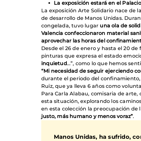
La exposición estará en el Palaci
La exposición Arte Solidario nace de 
de desarrollo de Manos Unidas. Durant
congelada, tuvo lugar
una ola de soli
Valencia confeccionaron material sanit
aprovechar las horas del confinamien
Desde el 26 de enero y hasta el 20 de
pinturas que expresa el estado emoci
inquietud
…”, como lo que hemos sent
“Mi necesidad de seguir ejerciendo c
durante el periodo del confinamiento, 
Ruiz, que ya lleva 6 años como volunt
Para Carla Alabau, comisaria de arte, co
esta situación, explorando los caminos
en esta colección la preocupación de l
justo, más humano y menos voraz”
.
Manos Unidas, ha sufrido, co