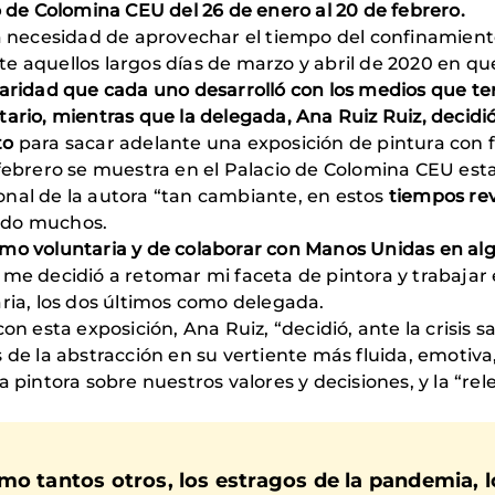
o de Colomina CEU del 26 de enero al 20 de febrero.
la necesidad de aprovechar el tiempo del confinamien
e aquellos largos días de marzo y abril de 2020 en q
daridad que cada uno desarrolló con los medios que te
ario, mientras que la delegada, Ana Ruiz Ruiz, decidió
to
para sacar adelante una exposición de pintura con fi
 febrero se muestra en el Palacio de Colomina CEU es
onal de la autora “tan cambiante, en estos
tiempos rev
ido muchos.
omo voluntaria y de colaborar con Manos Unidas en al
me decidió a retomar mi faceta de pintora y trabajar 
aria, los dos últimos como delegada.
n esta exposición, Ana Ruiz, “decidió, ante la crisis sa
 de la abstracción en su vertiente más fluida, emotiv
a pintora sobre nuestros valores y decisiones, y la “re
mo tantos otros, los estragos de la pandemia, 