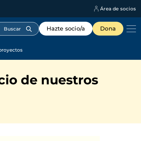
Área de socios
M
d
c
Menú
Hazte socio/a
Dona
d
de
us
destacados
cabecera
 proyectos
cio de nuestros