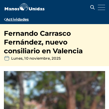
Pasar
al
contenido
principal
Ruta
Actividades
de
Fernando Carrasco
navegación
Fernández, nuevo
consiliario en Valencia
Lunes, 10 noviembre, 2025