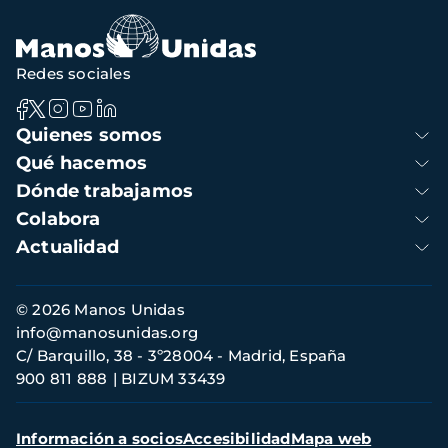
Redes sociales
Navegación
Quienes somos
principal
Qué hacemos
Dónde trabajamos
Colabora
Actualidad
Información
© 2026 Manos Unidas
de
info@manosunidas.org
contacto
C/ Barquillo, 38 - 3º28004 - Madrid, España
900 811 888
BIZUM 33439
Menú
Información a socios
Accesibilidad
Mapa web