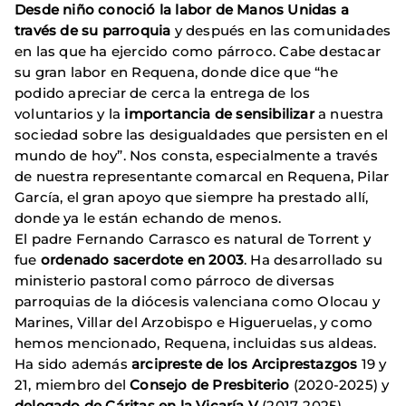
Desde niño conoció la labor de Manos Unidas a
través de su parroquia
y después en las comunidades
en las que ha ejercido como párroco. Cabe destacar
su gran labor en Requena, donde dice que “he
podido apreciar de cerca la entrega de los
voluntarios y la
importancia de sensibilizar
a nuestra
sociedad sobre las desigualdades que persisten en el
mundo de hoy”. Nos consta, especialmente a través
de nuestra representante comarcal en Requena, Pilar
García, el gran apoyo que siempre ha prestado allí,
donde ya le están echando de menos.
El padre Fernando Carrasco es natural de Torrent y
fue
ordenado sacerdote en 2003
. Ha desarrollado su
ministerio pastoral como párroco de diversas
parroquias de la diócesis valenciana como Olocau y
Marines, Villar del Arzobispo e Higueruelas, y como
hemos mencionado, Requena, incluidas sus aldeas.
Ha sido además
arcipreste de los Arciprestazgos
19 y
21, miembro del
Consejo de Presbiterio
(2020-2025) y
delegado de Cáritas en la Vicaría V
(2017-2025).