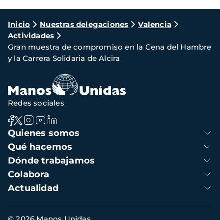
Ruta
Inicio
Nuestras delegaciones
Valencia
Actividades
de
Gran muestra de compromiso en la Cena del Hambre
navegación
y la Carrera Solidaria de Alcira
Redes sociales
Navegación
Quienes somos
principal
Qué hacemos
Dónde trabajamos
Colabora
Actualidad
Información
© 2026 Manos Unidas