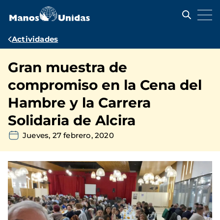
Pasar
al
contenido
principal
Ruta
Actividades
de
Gran muestra de
navegación
compromiso en la Cena del
Hambre y la Carrera
Solidaria de Alcira
Jueves, 27 febrero, 2020