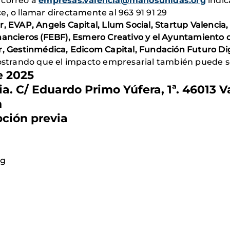
 correo a
empresas.valencia@manosunidas.org
indic
e, o llamar directamente al 963 91 91 29
r, EVAP, Angels Capital, Llum Social, Startup Valenci
nancieros (FEBF), Esmero Creativo y el Ayuntamiento d
, Gestinmédica, Edicom Capital, Fundación Futuro Dig
strando que el impacto empresarial también puede ser
e 2025
a. C/ Eduardo Primo Yúfera, 1ª. 46013 V
h
pción previa
rg