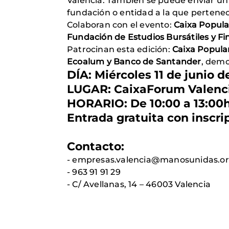
Valencia. También se puede enviar un
fundación o entidad a la que pertenec
Colaboran con el evento:
Caixa Popula
Fundación de Estudios Bursátiles y Fi
Patrocinan esta edición:
Caixa Popular
Ecoalum y Banco de Santander
, demo
DÍA
:
Miércoles 11 de junio d
LUGAR
: CaixaForum Valenci
HORARIO
: De 10:00 a 13:00
Entrada gratuita con inscri
Contacto:
- empresas.valencia@manosunidas.o
- 963 91 91 29
- C/ Avellanas, 14 – 46003 Valencia