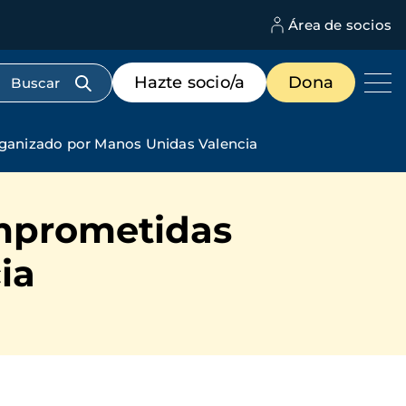
Área de socios
M
d
c
Menú
Hazte socio/a
Dona
d
de
us
destacados
cabecera
ganizado por Manos Unidas Valencia
omprometidas
ia