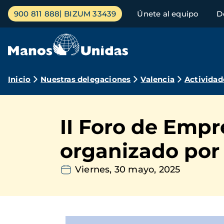
Pasar
Menú
900 811 888
BIZUM 33439
Únete al equipo
D
al
principal
contenido
principal
Ruta
Inicio
Nuestras delegaciones
Valencia
Actividad
de
navegación
II Foro de Emp
organizado por
Viernes, 30 mayo, 2025