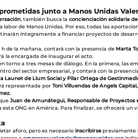
rometidas junto a Manos Unidas Vale
ersación
, también busca la
concienciación solidaria d
ar la labor de Manos Unidas. Por eso, todas las aportaci
tinarán íntegramente a financiar proyectos de desarro
 h de la mañana, contará con la presencia de
Marta To
rá la encargada de inaugurar el acto.
en torno a tres mesas de diálogo. En la primera, las e
tro del sector empresarial, y contará con la presenc
ia Launet de Llum Social y Pilar Ortega de Gestinmedi
ará representada por
Toni Villuendas de Angels Capital
ómez.
 que
Juan de Amunátegui, Responsable de Proyectos 
a esta ONG en América. Para finalizar, se ofrecerá un v
ta
letar aforo, pero es necesario
inscribirse
previamente e