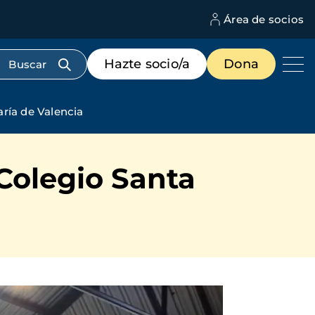
Área de socios
M
d
c
Menú
Hazte socio/a
Dona
d
de
us
destacados
cabecera
ría de Valencia
Colegio Santa