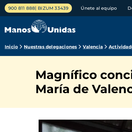
Pasar
Menú
900 811 888
BIZUM 33439
Únete al equipo
D
al
principal
contenido
principal
Ruta
Inicio
Nuestras delegaciones
Valencia
Actividad
de
navegación
Magnífico conci
María de Valenc