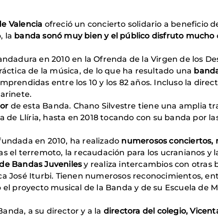
de Valencia
ofreció un concierto solidario a beneficio 
, la
banda sonó muy bien y el público disfruto mucho
 andadura en 2010 en la Ofrenda de la Virgen de los De
ráctica de la música, de lo que ha resultado una
banda
mprendidas entre los 10 y los 82 años. Incluso la direc
arinete.
tor
de esta Banda. Chano Silvestre tiene una amplia tra
va de Llíria, hasta en 2018 tocando con su banda por l
 fundada en 2010, ha realizado
numerosos conciertos, m
s el terremoto, la recaudación para los ucranianos y l
 de Bandas Juveniles
y realiza intercambios con otras
a José Iturbi. Tienen numerosos reconocimientos, entre
ó el proyecto musical de la Banda y de su Escuela de
anda, a su director y a la
directora del colegio, Vicen