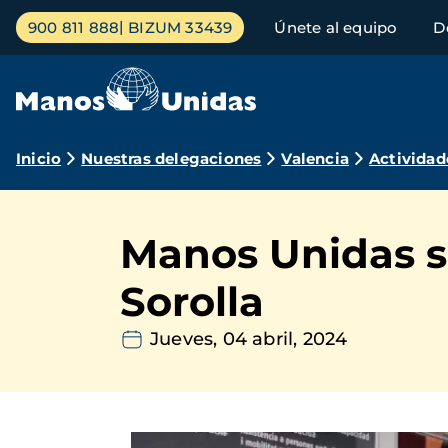
Pasar
Menú
900 811 888
BIZUM 33439
Únete al equipo
D
al
principal
contenido
principal
Ruta
Inicio
Nuestras delegaciones
Valencia
Actividad
de
navegación
Manos Unidas s
Sorolla
Jueves, 04 abril, 2024