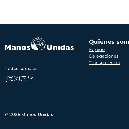
Navegación
Quienes so
principal
Equipo
Delegaciones
Transparencia
Redes sociales
Información
© 2026 Manos Unidas
de
contacto