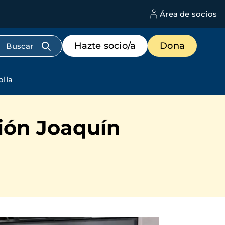
Área de socios
M
d
c
Menú
Hazte socio/a
Dona
d
de
us
destacados
cabecera
olla
ión Joaquín