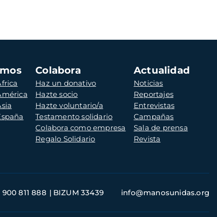
amos
Colabora
Actualidad
frica
Haz un donativo
Noticias
 América
Hazte socio
Reportajes
Asia
Hazte voluntario/a
Entrevistas
 España
Testamento solidario
Campañas
Colabora como empresa
Sala de prensa
Regalo Solidario
Revista
900 811 888
BIZUM 33439
info@manosunidas.org