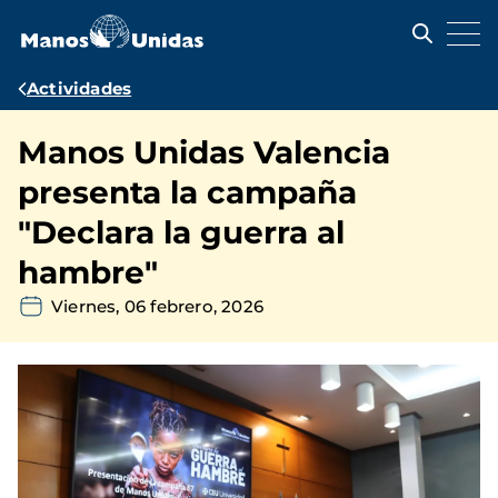
Pasar
al
contenido
principal
Ruta
Actividades
de
Manos Unidas Valencia
navegación
presenta la campaña
"Declara la guerra al
hambre"
Viernes, 06 febrero, 2026