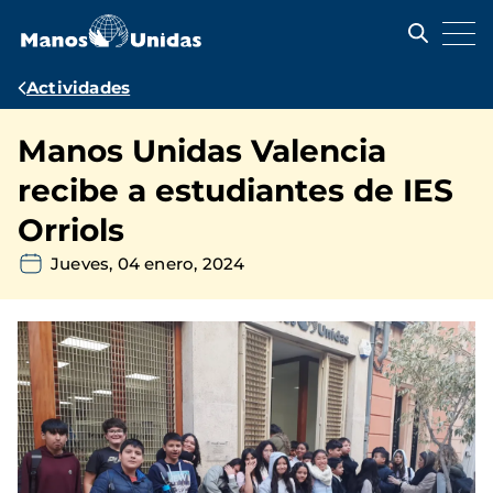
Pasar
al
contenido
principal
Ruta
Actividades
de
Manos Unidas Valencia
navegación
recibe a estudiantes de IES
Orriols
Jueves, 04 enero, 2024