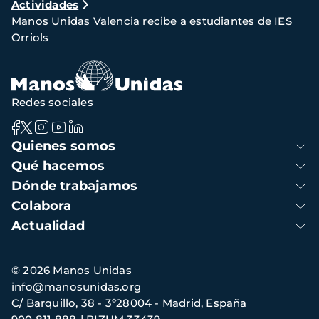
Actividades
de
Manos Unidas Valencia recibe a estudiantes de IES
navegación
Orriols
Redes sociales
Navegación
Quienes somos
principal
Qué hacemos
Dónde trabajamos
Colabora
Actualidad
Información
© 2026 Manos Unidas
de
info@manosunidas.org
contacto
C/ Barquillo, 38 - 3º28004 - Madrid, España