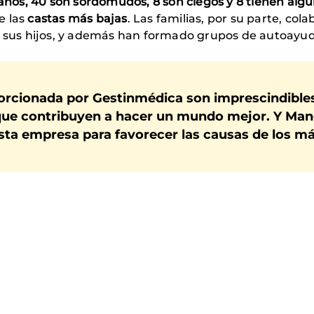
 años, 40 son sordomudos, 8 son ciegos y 8 tienen alg
e las
castas más bajas
. Las familias, por su parte, co
on sus hijos, y además han formado grupos de autoayu
orcionada por Gestinmédica son imprescindible
 que contribuyen a hacer un mundo mejor. Y Ma
esta empresa para favorecer las causas de los m