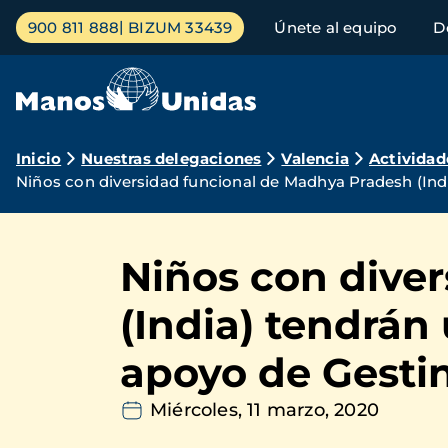
Pasar
Menú
900 811 888
BIZUM 33439
Únete al equipo
D
al
principal
contenido
principal
Ruta
Inicio
Nuestras delegaciones
Valencia
Actividad
Niños con diversidad funcional de Madhya Pradesh (Ind
de
navegación
Niños con dive
(India) tendrán
apoyo de Gesti
Miércoles, 11 marzo, 2020