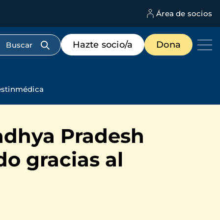
Área de socios
M
d
c
Menú
Hazte socio/a
Dona
d
de
us
destacados
cabecera
Gestinmédica
Madhya Pradesh
o gracias al