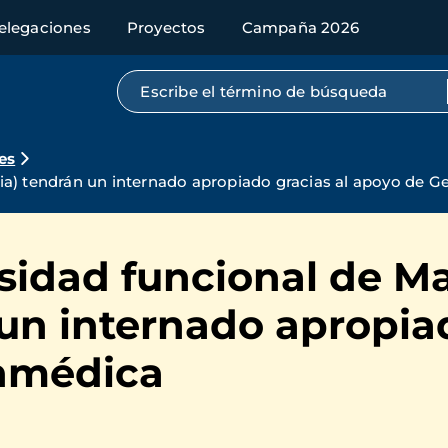
elegaciones
Proyectos
Campaña 2026
Búsqueda por texto completo
es
ia) tendrán un internado apropiado gracias al apoyo de 
rsidad funcional de 
 un internado apropiad
nmédica