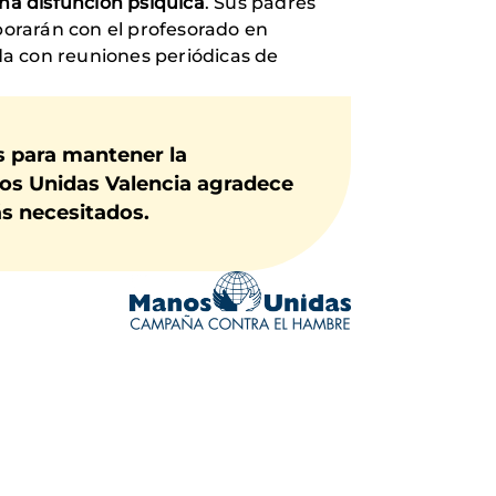
una disfunción psíquica
. Sus padres
laborarán con el profesorado en
da con reuniones periódicas de
s para mantener la
nos Unidas Valencia agradece
ás necesitados.