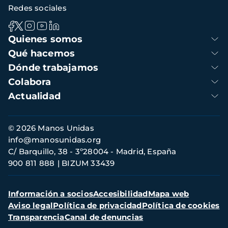
Redes sociales
Navegación
Quienes somos
principal
Qué hacemos
Dónde trabajamos
Colabora
Actualidad
Información
© 2026 Manos Unidas
de
info@manosunidas.org
contacto
C/ Barquillo, 38 - 3º28004 - Madrid, España
900 811 888
BIZUM 33439
Menú
Información a socios
Accesibilidad
Mapa web
secundario
Aviso legal
Política de privacidad
Política de cookies
Transparencia
Canal de denuncias