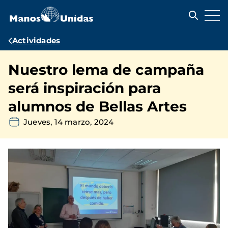
Pasar
al
contenido
principal
Ruta
Actividades
de
Nuestro lema de campaña
navegación
será inspiración para
alumnos de Bellas Artes
Jueves, 14 marzo, 2024