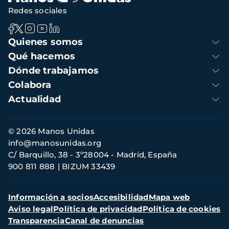
Redes sociales
Navegación
Quienes somos
principal
Qué hacemos
Dónde trabajamos
Colabora
Actualidad
Información
© 2026 Manos Unidas
de
info@manosunidas.org
contacto
C/ Barquillo, 38 - 3º28004 - Madrid, España
900 811 888
BIZUM 33439
Menú
Información a socios
Accesibilidad
Mapa web
secundario
Aviso legal
Política de privacidad
Política de cookies
Transparencia
Canal de denuncias