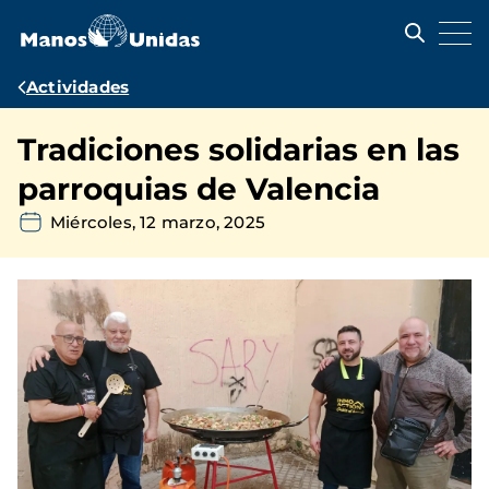
Pasar
al
contenido
principal
Ruta
Actividades
de
Tradiciones solidarias en las
navegación
parroquias de Valencia
Miércoles, 12 marzo, 2025