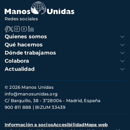
Redes sociales
Navegación
Quienes somos
principal
Qué hacemos
Dónde trabajamos
Colabora
Actualidad
Información
© 2026 Manos Unidas
de
info@manosunidas.org
contacto
C/ Barquillo, 38 - 3º28004 - Madrid, España
900 811 888
BIZUM 33439
Menú
Información a socios
Accesibilidad
Mapa web
secundario