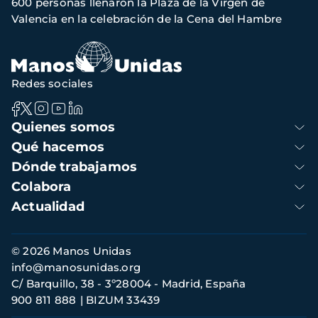
600 personas llenaron la Plaza de la Virgen de
de
Valencia en la celebración de la Cena del Hambre
navegación
Redes sociales
Navegación
Quienes somos
principal
Qué hacemos
Dónde trabajamos
Colabora
Actualidad
Información
© 2026 Manos Unidas
de
info@manosunidas.org
contacto
C/ Barquillo, 38 - 3º28004 - Madrid, España
900 811 888
BIZUM 33439