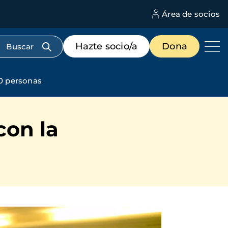
Área de socios
M
d
c
Menú
Hazte socio/a
Dona
d
de
us
destacados
cabecera
00 personas
con la