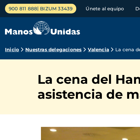
Pasar
Menú
900 811 888
BIZUM 33439
Únete al equipo
D
al
principal
contenido
principal
Ruta
Inicio
Nuestras delegaciones
Valencia
La cena d
de
navegación
La cena del Ham
asistencia de 