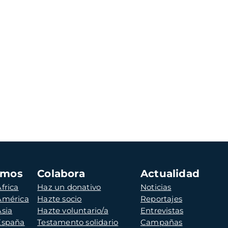
amos
Colabora
Actualidad
frica
Haz un donativo
Noticias
 América
Hazte socio
Reportajes
Asia
Hazte voluntario/a
Entrevistas
 España
Testamento solidario
Campañas