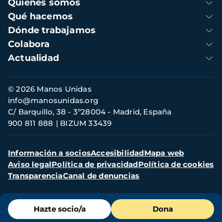
Navegación
Quienes somos
principal
Qué hacemos
Dónde trabajamos
Colabora
Actualidad
Información
© 2026 Manos Unidas
de
info@manosunidas.org
contacto
C/ Barquillo, 38 - 3º28004 - Madrid, España
900 811 888
BIZUM 33439
Menú
Información a socios
Accesibilidad
Mapa web
secundario
Aviso legal
Política de privacidad
Política de cookies
Transparencia
Canal de denuncias
Menú
Hazte socio/a
Dona
de