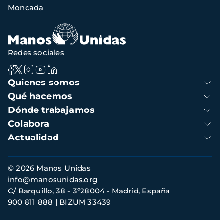
Moncada
navegación
Redes sociales
Navegación
Quienes somos
principal
Qué hacemos
Dónde trabajamos
Colabora
Actualidad
Información
© 2026 Manos Unidas
de
info@manosunidas.org
contacto
C/ Barquillo, 38 - 3º28004 - Madrid, España
900 811 888
BIZUM 33439