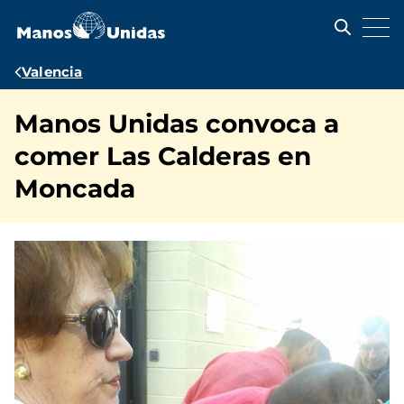
Pasar
al
contenido
principal
Ruta
Valencia
de
Manos Unidas convoca a
navegación
comer Las Calderas en
Moncada