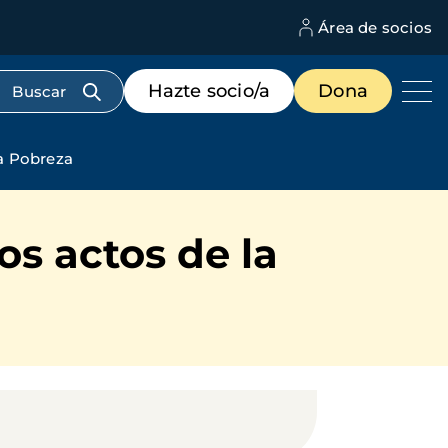
Área de socios
M
d
c
Menú
Hazte socio/a
Dona
d
de
us
destacados
cabecera
la Pobreza
os actos de la