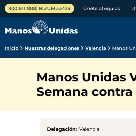
Pasar
Menú
900 811 888
BIZUM 33439
Únete al equipo
D
al
principal
contenido
principal
Ruta
Inicio
Nuestras delegaciones
Valencia
Manos Uni
de
navegación
Manos Unidas Va
Semana contra 
Delegación
Valencia