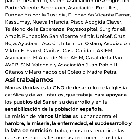
para el Desarrollo, Asiem, Asociación de Amigos del
Padre Vicente Berenguer, Asociación Fontilles,
Fundación por la Justicia, Fundación Vicente Ferrer,
Kassumay, Nueva Infancia, Pisco Acogida Claver,
Teléfono de la Esperanza, Payasospital, Surg for all,
Ámbit, Fundación San Vicente Mártir, Unicef, Cruz
Roja, Ayuda en Acción, Intermon Oxfam, Asociación
Viktor E. Frankl, Caritas, Casa Caridad, ASIEM,
Asociación El Arca de Noe, AFIM, Casal de la Pau,
AVEB, SJM-Valencia y Asociación Juan Pablo II-
Gitanos y Marginados del Colegio Madre Petra.
Así trabajamos
Manos Unidas
es la ONG de desarrollo de la Iglesia
católica y de voluntarios, que trabaja para
apoyar a
los pueblos del Sur
en su desarrollo y en la
sensibilización de la población española
.
La misión de
Manos Unidas
es luchar contra el
hambre, la miseria, la enfermedad, el subdesarrollo y
la falta de nutrición
. Trabajamos para erradicar las
causas estructurales que las producen: injusticia,